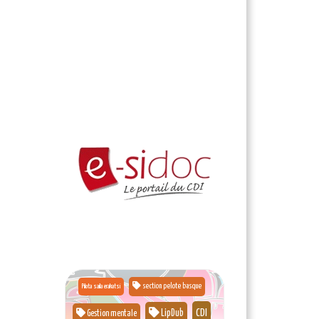
section pelote basque
Pilota saila erakatsi
CDI
LipDub
Gestion mentale