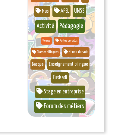
UNSS
APEL
Mus
Pédagogie
Activité
Portes ouvertes
Voyages
Etude du soir
Classes bilingues
Enseignement bilingue
Basque
Euskadi
Stage en entreprise
Forum des métiers