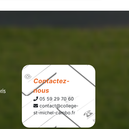
Contactez-
nous
bris
05 59 29 70 60
contact@college-
st-michel-cambo.fr