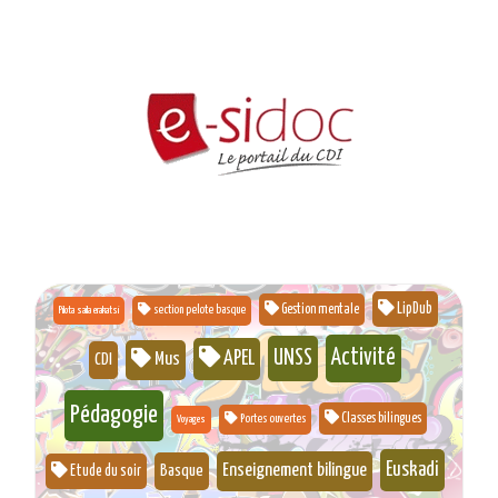
LipDub
Gestion mentale
section pelote basque
Pilota saila erakatsi
Activité
UNSS
APEL
Mus
CDI
Pédagogie
Classes bilingues
Portes ouvertes
Voyages
Euskadi
Enseignement bilingue
Basque
Etude du soir