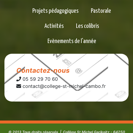
Projets pédagogiques
Pastorale
Activités
Les colibris
Evènements de l'année
Contactez-nous
05 59 29 70 60
contact@college-st-michel-cambo.fr
© 2013 Tous droits réservés | Collège St Michel Garikoitz - 64250