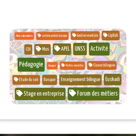
LipDub
Gestion mentale
section pelote basque
Pilota saila erakatsi
Activité
UNSS
APEL
Mus
CDI
Pédagogie
Classes bilingues
Portes ouvertes
Voyages
Euskadi
Enseignement bilingue
Basque
Etude du soir
Forum des métiers
Stage en entreprise