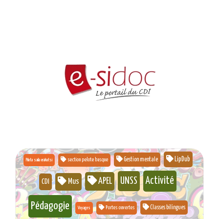
LipDub
Gestion mentale
section pelote basque
Pilota saila erakatsi
Activité
UNSS
APEL
Mus
CDI
Pédagogie
Classes bilingues
Portes ouvertes
Voyages