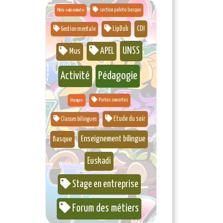
section pelote basque
Pilota saila erakatsi
CDI
LipDub
Gestion mentale
UNSS
APEL
Mus
Pédagogie
Activité
Portes ouvertes
Voyages
Etude du soir
Classes bilingues
Enseignement bilingue
Basque
Euskadi
Stage en entreprise
Forum des métiers