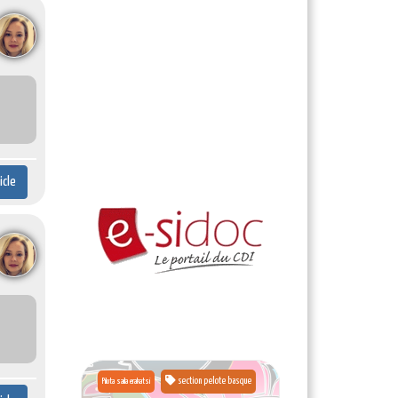
ticle
section pelote basque
Pilota saila erakatsi