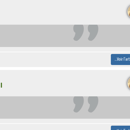
...Voir l'ar
I