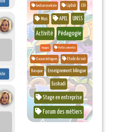
ticle
CDI
LipDub
Gestion mentale
UNSS
APEL
Mus
Pédagogie
Activité
Portes ouvertes
Voyages
Etude du soir
Classes bilingues
Enseignement bilingue
Basque
ticle
Euskadi
Stage en entreprise
Forum des métiers