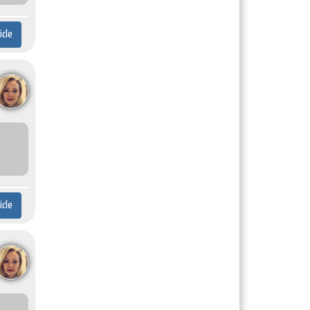
ticle
ticle