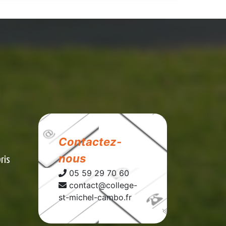
Contactez-
nous
bris
05 59 29 70 60
contact@college-
st-michel-cambo.fr