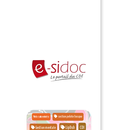
section pelote basque
Pilota saila erakatsi
CDI
LipDub
Gestion mentale