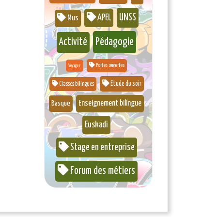
UNSS
APEL
Mus
Pédagogie
Activité
Portes ouvertes
Voyages
Etude du soir
Classes bilingues
Enseignement bilingue
Basque
Euskadi
Stage en entreprise
Forum des métiers