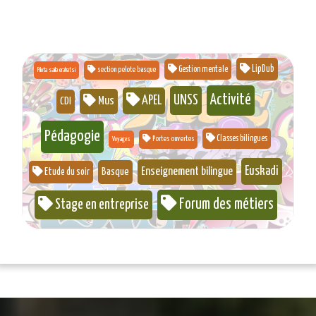
LipDub
Gestion mentale
section pelote basque
Pilota saila erakatsi
Activité
UNSS
APEL
Mus
CDI
Pédagogie
Classes bilingues
Portes ouvertes
Voyages
Euskadi
Enseignement bilingue
Basque
Etude du soir
Forum des métiers
Stage en entreprise